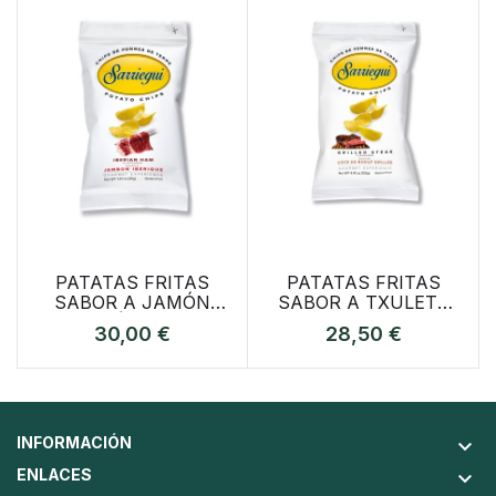
PATATAS FRITAS
PATATAS FRITAS
SABOR A JAMÓN
SABOR A TXULETA
IBÉRICO
A LA BRASA
30,00 €
28,50 €
INFORMACIÓN
keyboard_arrow_down
ENLACES
keyboard_arrow_down